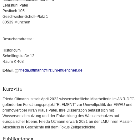
Lehrstuhl Patel
Postfach 105
Geschwister-Scholl-Platz 1
80539 München
Besucheradresse:
Historicum
Schellingstraße 12
Raum K 403
frieda.ottmann@lrz.uni-muenchen.de
E-Mail:
Kurzvita
Frieda Ottmann ist seit April 2022 wissenschaftliche Mitarbeiterin im ANR-DFG
geförderten Forschungsprojekt "ELEMENT" zur Umweltpolitik der EG/EU und
promoviert bei Kiran Klaus Patel. Ihre Dissertation befasst sich mit
Wasserverschmutzung und der Entwicklung des Wasserschutzes auf
europäischer Ebene. Frieda Ottmann erwarb 2021 an der LMU ihren Master-
Abschluss in Geschichte mit dem Fokus Zeitgeschichte.
Publikationen