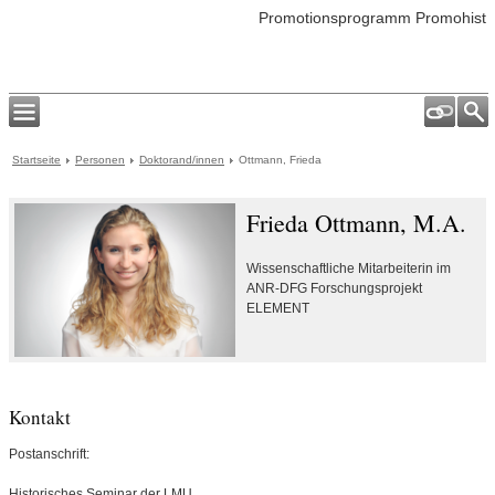
Promotionsprogramm Promohist
Startseite
Personen
Doktorand/innen
Ottmann, Frieda
Frieda Ottmann, M.A.
Wissenschaftliche Mitarbeiterin im
ANR-DFG Forschungsprojekt
ELEMENT
Kontakt
Postanschrift:
Historisches Seminar der LMU