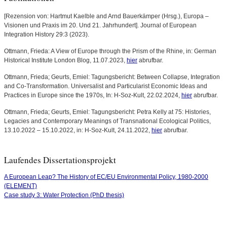
[Rezension von: Hartmut Kaelble and Arnd Bauerkämper (Hrsg.), Europa –
Visionen und Praxis im 20. Und 21. Jahrhundert]. Journal of European
Integration History 29:3 (2023).
Ottmann, Frieda: A View of Europe through the Prism of the Rhine, in: German
Historical Institute London Blog, 11.07.2023,
hier
abrufbar.
Ottmann, Frieda; Geurts, Emiel: Tagungsbericht: Between Collapse, Integration
and Co-Transformation. Universalist and Particularist Economic Ideas and
Practices in Europe since the 1970s, In: H-Soz-Kult, 22.02.2024,
hier
abrufbar.
Ottmann, Frieda; Geurts, Emiel: Tagungsbericht: Petra Kelly at 75: Histories,
Legacies and Contemporary Meanings of Transnational Ecological Politics,
13.10.2022 – 15.10.2022, in: H-Soz-Kult, 24.11.2022,
hier
abrufbar.
Laufendes Dissertationsprojekt
A European Leap? The History of EC/EU Environmental Policy, 1980-2000
(ELEMENT)
Case study 3: Water Protection (PhD thesis)