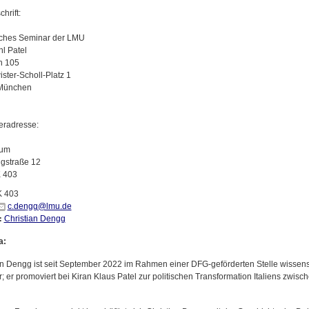
hrift:
sches Seminar der LMU
hl Patel
h 105
ster-Scholl-Platz 1
München
radresse:
cum
ngstraße 12
 403
K 403
c.dengg@lmu.de
Christian Dengg
:
a:
an Dengg ist seit September 2022 im Rahmen einer DFG-geförderten Stelle wissensc
; er promoviert bei Kiran Klaus Patel zur politischen Transformation Italiens zwi