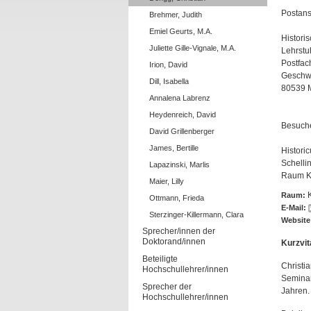
Postansc
Brehmer, Judith
Emiel Geurts, M.A.
Histori
Juliette Gille-Vignale, M.A.
Lehrstu
Postfac
Irion, David
Geschwi
Dill, Isabella
80539 
Annalena Labrenz
Heydenreich, David
Besuche
David Grillenberger
James, Bertille
Histori
Schelli
Lapazinski, Marlis
Raum K
Maier, Lilly
Raum:
Ottmann, Frieda
E-Mail:
Sterzinger-Killermann, Clara
Website
Sprecher/innen der
Doktorand/innen
Kurzvit
Beteiligte
Christi
Hochschullehrer/innen
Seminar
Sprecher der
Jahren.
Hochschullehrer/innen