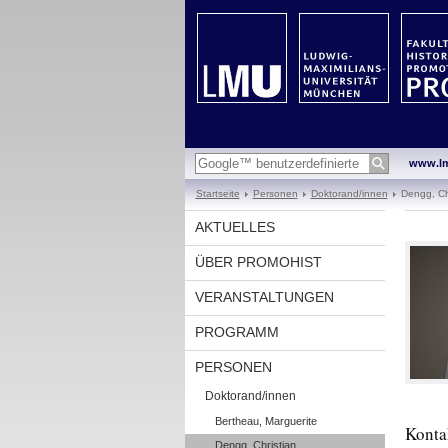
www.l
Startseite
Personen
Doktorand/innen
Dengg, Ch
AKTUELLES
ÜBER PROMOHIST
VERANSTALTUNGEN
PROGRAMM
PERSONEN
Doktorand/innen
Bertheau, Marguerite
Konta
Dengg, Christian